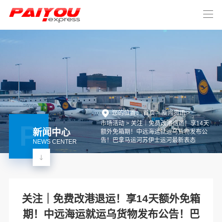
您的位置： 首页 >
新闻资讯
>
市场活动
>
关注｜免费改港退运！享14天
P
新闻中心
额外免箱期！中远海运就运乌货物发布公
告！巴拿马运河苏伊士运河最新表态
NEWS CENTER
关注｜免费改港退运！享14天额外免箱
期！中远海运就运乌货物发布公告！巴