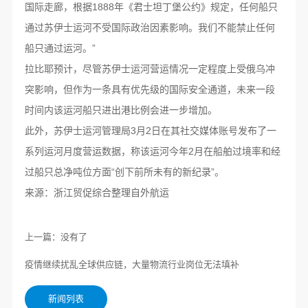
国际走廊，根据1888年《君士坦丁堡公约》规定，任何船只
通过苏伊士运河不受国际政治因素影响。我们不能禁止任何
船只通过运河。”
拉比耶预计，尽管苏伊士运河营运情况一定程度上受俄乌冲
突影响，但作为一条具有优先级的国际安全通道，未来一段
时间内该运河船只进出港比例会进一步增加。
此外，苏伊士运河管理局3月2日在其社交媒体账号发布了一
系列运河月度营运数据，称该运河今年2月在船舶过境率和经
过船只总净吨位方面“创下前所未有的新纪录”。
来源：浙江贸促综合整理自外航运
上一篇：
没有了
疫情继续扰乱全球供应链，大量物流行业岗位无法填补
新闻列表